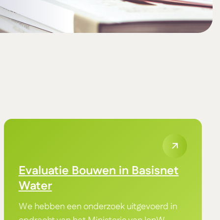
Evaluatie Bouwen in Basisnet
Water
We hebben een onderzoek uitgevoerd in