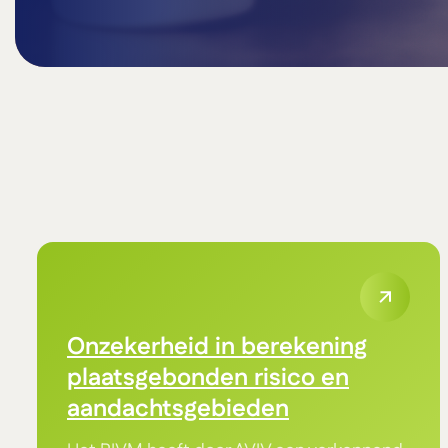
Onzekerheid in berekening
plaatsgebonden risico en
aandachtsgebieden