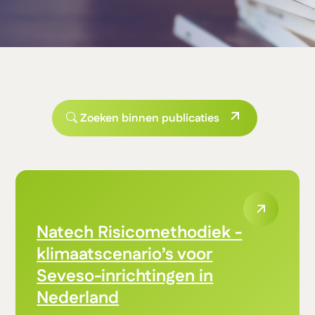
Zoeken binnen publicaties
Natech Risicomethodiek -
klimaatscenario’s voor
Seveso-inrichtingen in
Nederland