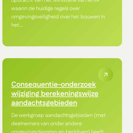
opdracht van het Ministerie van IenW
waarin de huidige regels over
omgevingsveiligheid over het bouwen in
het...
Consequentie-onderzoek
wijziging berekeningswijze
aandachtsgebieden
De werkgroep aandachtsgebieden (met
deelnemers van onder andere
omgevingsdiensten en bedrijven) heeft