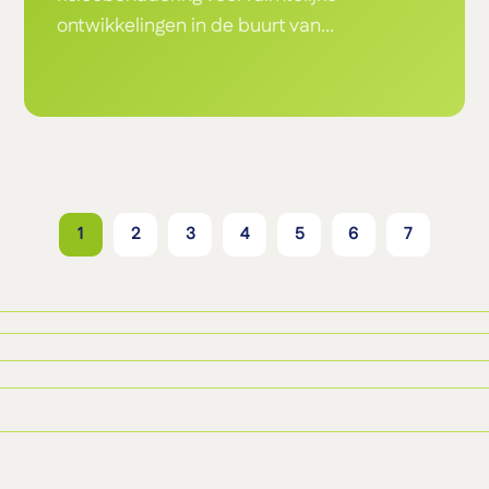
ontwikkelingen in de buurt van...
1
2
3
4
5
6
7