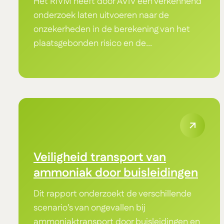
Het RIVM heeft door AVIV een verkennend
onderzoek laten uitvoeren naar de
onzekerheden in de berekening van het
plaatsgebonden risico en de...
Veiligheid transport van
ammoniak door buisleidingen
Dit rapport onderzoekt de verschillende
scenario’s van ongevallen bij
ammoniaktransport door buisleidingen en