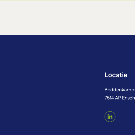
Locatie
Boddenkamps
7514 AP Ensc