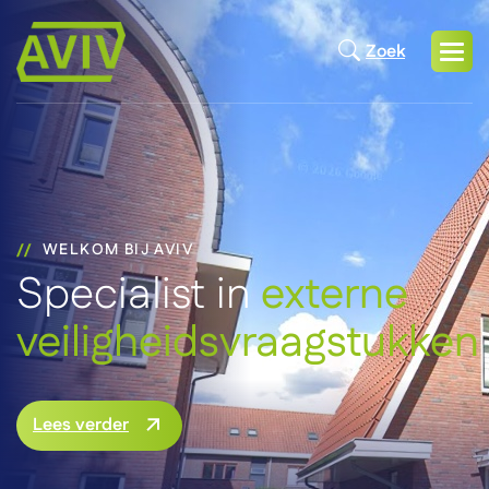
Zoek
WELKOM BIJ AVIV
Specialist in
externe
veiligheidsvraagstukken
Lees verder