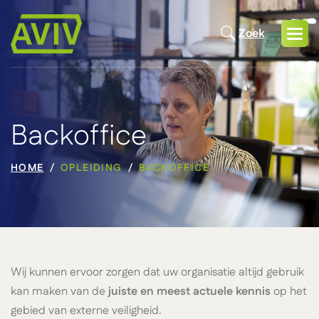
Zoek
Backoffice
HOME
OPLEIDING
BACKOFFICE
Wij kunnen ervoor zorgen dat uw organisatie altijd gebruik
kan maken van de
juiste en meest actuele kennis
op het
gebied van externe veiligheid.