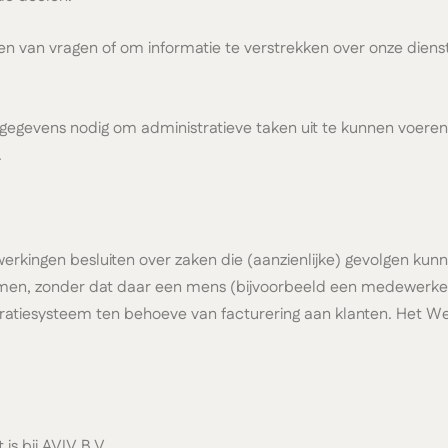
an vragen of om informatie te verstrekken over onze diensten
gevens nodig om administratieve taken uit te kunnen voeren z
.
erkingen besluiten over zaken die (aanzienlijke) gevolgen kun
 zonder dat daar een mens (bijvoorbeeld een medewerker van
atiesysteem ten behoeve van facturering aan klanten. Het W
s bij AVIV B.V.