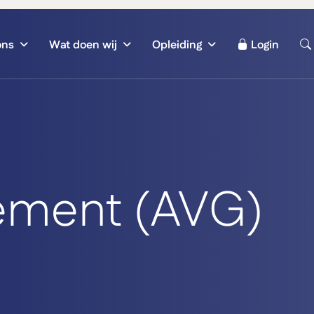
ons
Wat doen wij
Opleiding
Login
tement (AVG)