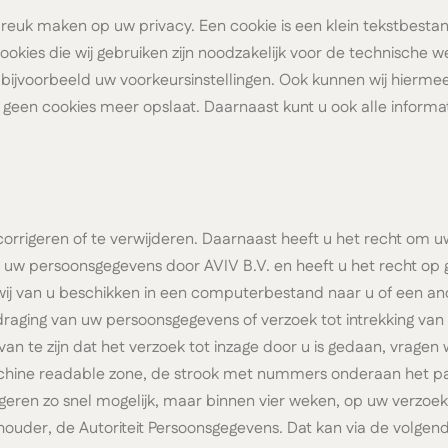
nbreuk maken op uw privacy. Een cookie is een klein tekstbesta
kies die wij gebruiken zijn noodzakelijk voor de technische 
ijvoorbeeld uw voorkeursinstellingen. Ook kunnen wij hiermee
 geen cookies meer opslaat. Daarnaast kunt u ook alle informat
 corrigeren of te verwijderen. Daarnaast heeft u het recht om
 uw persoonsgegevens door AVIV B.V. en heeft u het recht op 
ij van u beschikken in een computerbestand naar u of een and
erdraging van uw persoonsgegevens of verzoek tot intrekking 
n te zijn dat het verzoek tot inzage door u is gedaan, vragen w
achine readable zone, de strook met nummers onderaan het
eren zo snel mogelijk, maar binnen vier weken, op uw verzoek. 
thouder, de Autoriteit Persoonsgegevens. Dat kan via de volgend