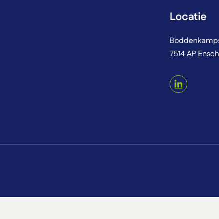
Locatie
Boddenkamps
7514 AP Ensc