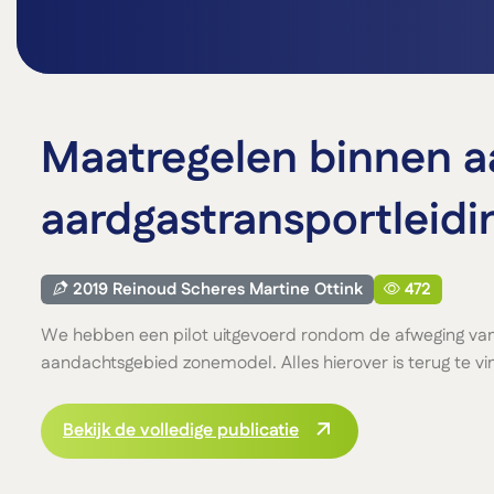
Maatregelen binnen 
aardgastransportleidi
2019 Reinoud Scheres Martine Ottink
472
We hebben een pilot uitgevoerd rondom de afweging van
aandachtsgebied zonemodel. Alles hierover is terug te vin
Bekijk de volledige publicatie