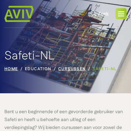
Zoek
Safeti-NL
HOME
EDUCATION
CURSUSSEN
SAFETI-NL
Bent u een beginnende of een gevorderde gebruiker van
Safeti en heeft u behoefte aan uitleg of een
verdiepingslag? Wij bieden cursussen aan voor zowel de